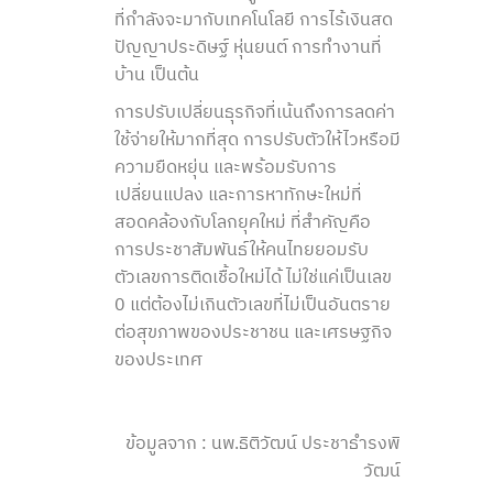
ที่กำลังจะมากับเทคโนโลยี การไร้เงินสด
ปัญญาประดิษฐ์ หุ่นยนต์ การทำงานที่
บ้าน เป็นต้น
การปรับเปลี่ยนธุรกิจที่เน้นถึงการลดค่า
ใช้จ่ายให้มากที่สุด การปรับตัวให้ไวหรือมี
ความยืดหยุ่น และพร้อมรับการ
เปลี่ยนแปลง และการหาทักษะใหม่ที่
สอดคล้องกับโลกยุคใหม่ ที่สำคัญคือ
การประชาสัมพันธ์ให้คนไทยยอมรับ
ตัวเลขการติดเชื้อใหม่ได้ ไม่ใช่แค่เป็นเลข
0 แต่ต้องไม่เกินตัวเลขที่ไม่เป็นอันตราย
ต่อสุขภาพของประชาชน และเศรษฐกิจ
ของประเทศ
ข้อมูลจาก : นพ.ธิติวัฒน์ ประชาธำรงพิ
วัฒน์