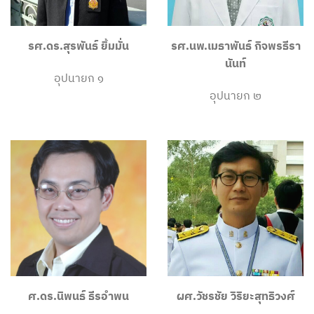
รศ.ดร.สุรพันธ์
ยิ้มมั่น
รศ.นพ.เมธาพันธ์
กิจพรธีรา
นันท์
อุปนายก ๑
อุปนายก ๒
ศ.ดร.นิพนธ์ ธีรอำพน
ผศ.วัชรชัย
วิริยะสุทธิวงศ์