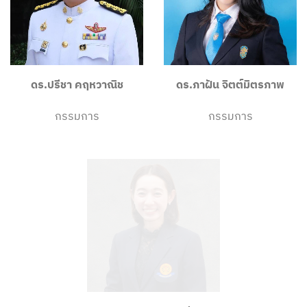
ดร.ปรีชา คฤหวาณิช
ดร.ภาฝัน จิตต์มิตรภาพ
กรรมการ
กรรมการ