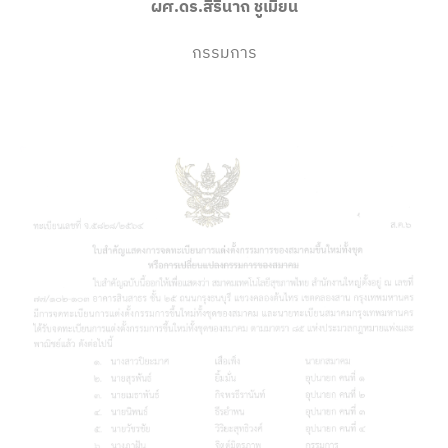
ผศ.ดร.สิรินาถ ชูเมียน
กรรมการ